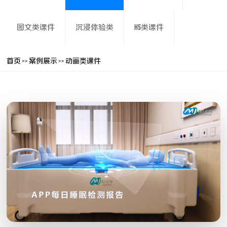
图文类课件
沉浸体验类
H5类课件
首页
>>
案例展示
>>
动画类课件