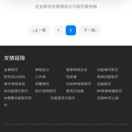
企业数字化微课设计与创作服务商
«上一页
1
2
下一页»
友情链接
全案制作
课程设计
微课视频合成
动画课件制作
教学设计材料
公开课
优质课
微课动画制作
课件视频录制
绿幕课件
动态PPT视频制作
动画制作
3D动画演示制作
照片视频制作
宣传片拍摄
PPT微课录播制作
3D情景动画制作软
动画宣传片制作
动画PPT怎么做
件