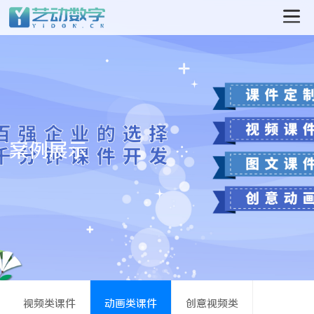
案例展示
视频类课件
动画类课件
创意视频类