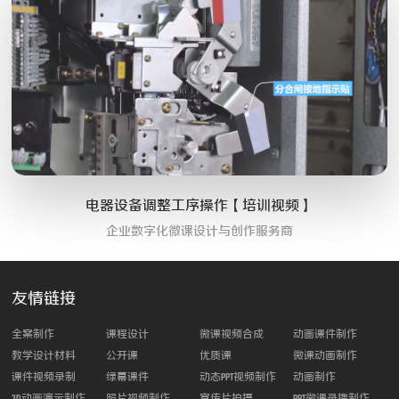
电器设备调整工序操作【培训视频】
企业数字化微课设计与创作服务商
友情链接
全案制作
课程设计
微课视频合成
动画课件制作
教学设计材料
公开课
优质课
微课动画制作
课件视频录制
绿幕课件
动态PPT视频制作
动画制作
3D动画演示制作
照片视频制作
宣传片拍摄
PPT微课录播制作