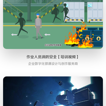
作业人员消防安全【培训视频】
企业数字化微课设计与创作服务商